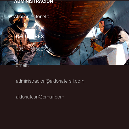
ADMINISTRACION
Almiron Antonella
CELULARES
0351-158682774
Email :
administracion@aldonate-srl.com
aldonatesrl@gmail.com